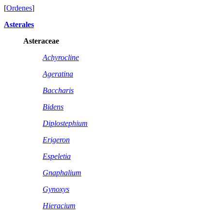
[
Ordenes
]
Asterales
Asteraceae
Achyrocline
Ageratina
Baccharis
Bidens
Diplostephium
Erigeron
Espeletia
Gnaphalium
Gynoxys
Hieracium